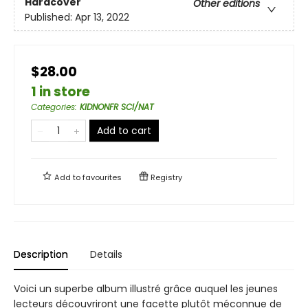
Hardcover
Other editions
Published:
Apr 13, 2022
$28.00
1 in store
Categories
:
KIDNONFR SCI/NAT
Add to cart
Add to
favourites
Registry
Description
Details
Voici un superbe album illustré grâce auquel les jeunes
lecteurs découvriront une facette plutôt méconnue de