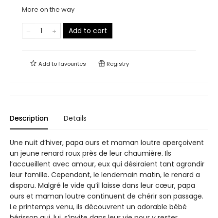
More on the way
Add to cart
Add to
favourites
Registry
Description
Details
Une nuit d’hiver, papa ours et maman loutre aperçoivent
un jeune renard roux près de leur chaumière. Ils
l’accueillent avec amour, eux qui désiraient tant agrandir
leur famille. Cependant, le lendemain matin, le renard a
disparu. Malgré le vide qu’il laisse dans leur cœur, papa
ours et maman loutre continuent de chérir son passage.
Le printemps venu, ils découvrent un adorable bébé
hérisson qui, lui, s’invite dans leur vie pour y rester...