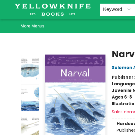
Home
Browse
Orders Requests
Book Clubs
Staff Recommendations
Events and Rentals
Gift Cards
Contact & Hours
Keyword
More Menus
Yellowknife Books
Narv
Solomon 
Publisher
Language
Juvenile 
Ages 6-8
Illustrati
Sales dem
Hardco
Publishe