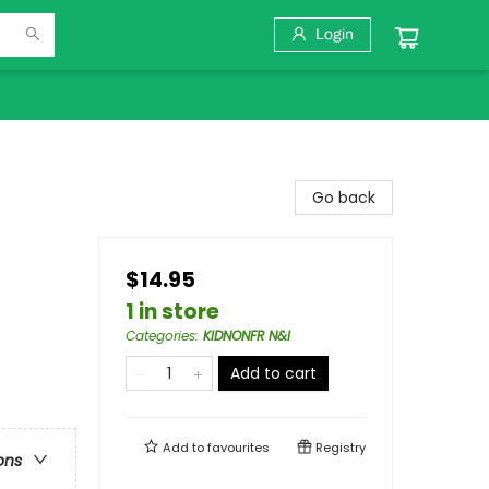
Login
Go back
$14.95
1 in store
Categories
:
KIDNONFR N&I
Add to cart
Add to
favourites
Registry
ons