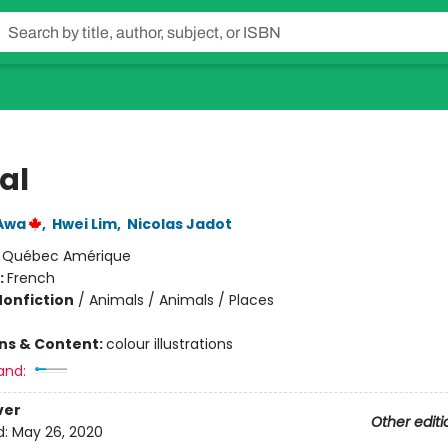
al
Awa
,
Hwei Lim
,
Nicolas Jadot
:
Québec Amérique
:
French
Nonfiction
/
Animals / Animals / Places
ons & Content:
colour illustrations
and:
ver
Other editi
d:
May 26, 2020