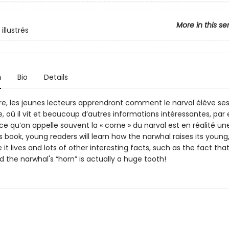
More in this se
illustrés
n
Bio
Details
re, les jeunes lecteurs apprendront comment le narval élève ses 
, où il vit et beaucoup d’autres informations intéressantes, pa
 ce qu’on appelle souvent la « corne » du narval est en réalité 
is book, young readers will learn how the narwhal raises its young,
 it lives and lots of other interesting facts, such as the fact tha
d the narwhal's “horn” is actually a huge tooth!