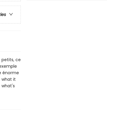
ries
petits, ce
r exemple
une énorme
 what it
t what's