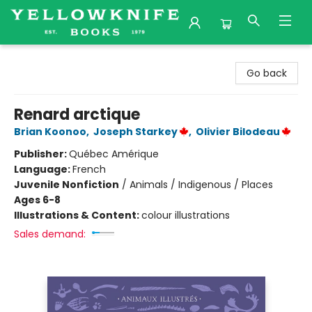
Yellowknife Books
Go back
Renard arctique
Brian Koonoo
,
Joseph Starkey
,
Olivier Bilodeau
Publisher:
Québec Amérique
Language:
French
Juvenile Nonfiction
/
Animals / Indigenous / Places
Ages 6-8
Illustrations & Content:
colour illustrations
Sales demand: