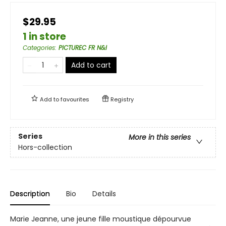
$29.95
1 in store
Categories
:
PICTUREC FR N&I
Add to cart
Add to
favourites
Registry
Series
More in this series
Hors-collection
Description
Bio
Details
Marie Jeanne, une jeune fille moustique dépourvue