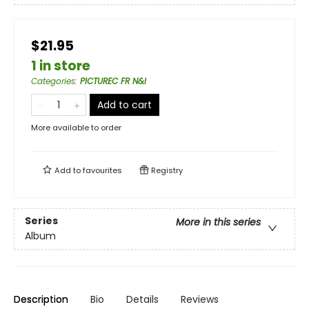
$21.95
1 in store
Categories
:
PICTUREC FR N&I
Add to cart
More available to order
Add to
favourites
Registry
Series
More in this series
Album
Description
Bio
Details
Reviews