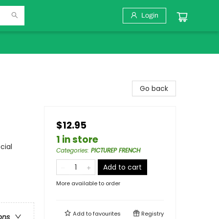
Login
Go back
$12.95
1 in store
cial
Categories
:
PICTUREP FRENCH
Add to cart
More available to order
Add to
favourites
Registry
ons