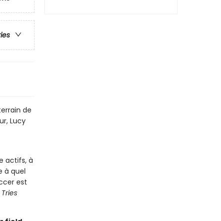
ries
terrain de
ur, Lucy
 actifs, à
e à quel
ccer est
 Tries