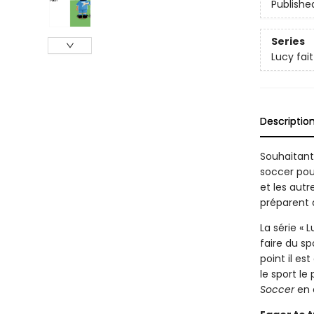
Publishe
Series
Lucy fait
Descriptio
Souhaitant 
soccer pour
et les autr
préparent à
La série « 
faire du sp
point il es
le sport le
Soccer
en 