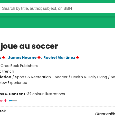
 joue au soccer
s
,
James Hearne
,
Rachel Martinez
:
Orca Book Publishers
:
French
iction
/
Sports & Recreation - Soccer / Health & Daily Living / So
New Experience
ons & Content:
32 colour illustrations
and:
ack
Other editi