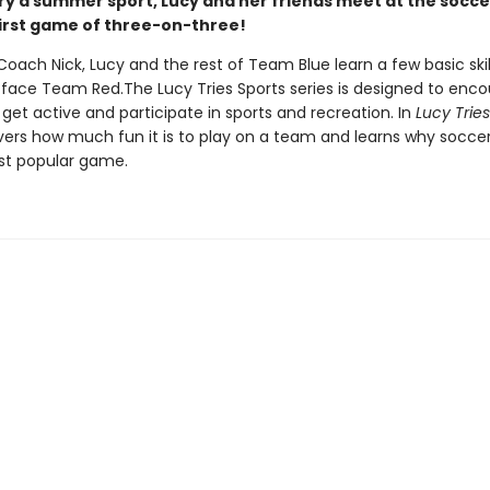
ry a summer sport, Lucy and her friends meet at the soccer
 first game of three-on-three!
oach Nick, Lucy and the rest of Team Blue learn a few basic skil
 face Team Red.The Lucy Tries Sports series is designed to enc
 get active and participate in sports and recreation. In
Lucy Trie
vers how much fun it is to play on a team and learns why soccer
st popular game.