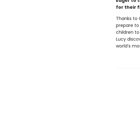
Eager to t
for their
Thanks to C
prepare to
children to
Lucy disco
world’s mo