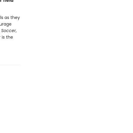
 field
ls as they
ourage
s Soccer
,
 is the