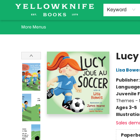
Home
Browse
Orders Requests
Book Clubs
Staff Recommendations
Events and Rentals
Gift Cards
Contact & Hours
Keyword
More Menus
Yellowknife Books
Lucy
Lisa Bowe
Publisher
Language
Juvenile F
Themes - 
Ages 3-5
Illustrati
Sales dem
Paperb